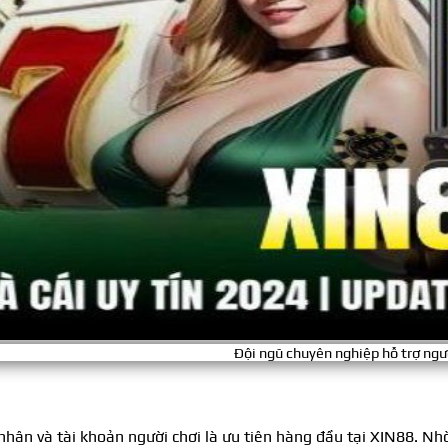
Đội ngũ chuyên nghiệp hỗ trợ ngư
nhân và tài khoản người chơi là ưu tiên hàng đầu tại XIN88. Nh