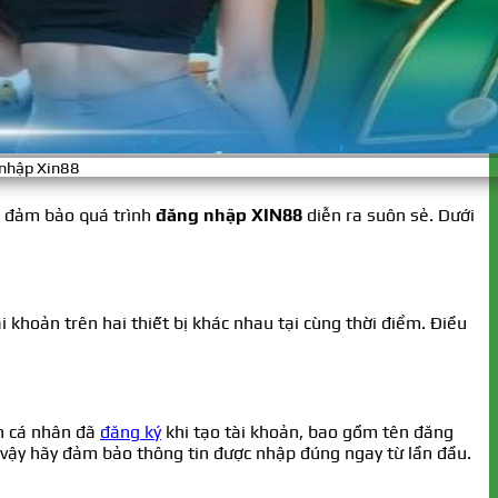
 nhập Xin88
để đảm bảo quá trình
đăng nhập XIN88
diễn ra suôn sẻ. Dưới
 khoản trên hai thiết bị khác nhau tại cùng thời điểm. Điều
in cá nhân đã
đăng ký
khi tạo tài khoản, bao gồm tên đăng
ì vậy hãy đảm bảo thông tin được nhập đúng ngay từ lần đầu.