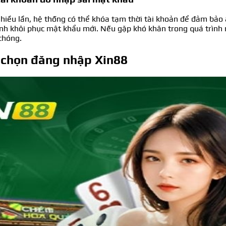
iều lần, hệ thống có thể khóa tạm thời tài khoản để đảm bảo 
nh khôi phục mật khẩu mới. Nếu gặp khó khăn trong quá trình 
chóng.
 chọn đăng nhập Xin88