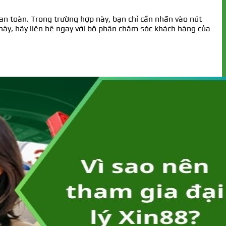
an toàn. Trong trường hợp này, bạn chỉ cần nhấn vào nút
này, hãy liên hệ ngay với bộ phận chăm sóc khách hàng của