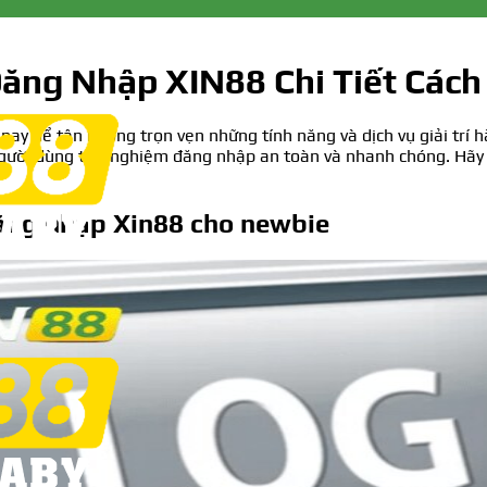
ăng Nhập XIN88 Chi Tiết Cách
ay để tận hưởng trọn vẹn những tính năng và dịch vụ giải trí h
gười dùng trải nghiệm đăng nhập an toàn và nhanh chóng. Hãy 
ăng nhập Xin88 cho newbie