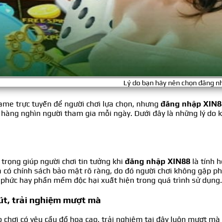
Lý do bạn hãy nên chọn đăng n
game trực tuyến để người chơi lựa chọn, nhưng
đăng nhập XIN8
út hàng nghìn người tham gia mỗi ngày. Dưới đây là những lý d
trọng giúp người chơi tin tưởng khi
đăng nhập XIN88
là tính 
à có chính sách bảo mật rõ ràng, do đó người chơi không gặp ph
phức hay phần mềm độc hại xuất hiện trong quá trình sử dụng.
hút, trải nghiệm mượt mà
 chơi có yêu cầu đồ họa cao, trải nghiệm tại đây luôn mượt mà 