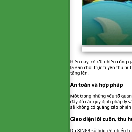
Hiện nay, có rất nhiều cổng 
là sân chơi trực tuyến thu h
tăng lên.
An toàn và hợp pháp
Một trong những yếu tố quan 
đầy đủ các quy định pháp lý v
sẽ không có quảng cáo phiền 
Giao diện lôi cuốn, thu 
Dù XIN88 sở hữu rất nhiều trò