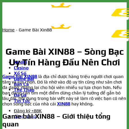
Bỏ
qua
nội
dung
Home
-
Game Bài Xin88
Game Bài XIN88 – Sòng Bạc
Uy Tín Hàng Đầu Nên Chơi
XIN88
Casino
Xổ Số
Game bài XIN88
là địa chỉ được hàng triệu người chơi quan
Game Bài
tâm và lựa chọn. Đó là nhờ vào độ uy tín cũng như sân chơi
Bắn Cá
đa dạng, mang lại cho hội viên nhiều sự lựa chọn hơn. Nếu
Thể Thao
bạn đang cần tìm một điểm dừng chân lý tưởng để gắn bó
Đá Gà
lâu dài, nội dung trong bài viết này sẽ làm rõ việc bạn có nên
Tin Tức
chọn sòng bạc của nhà cái
XIN88
hay không.
Đăng ký +88K
Game bài XIN88 – Giới thiệu tổng
đăng nhập
quan