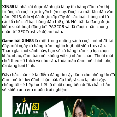
XIN88
là nhà cái được đánh giá là uy tín hàng đầu trên thị
trường cá cược trực tuyến hiện nay. Được ra mắt lần đầu vào
năm 2015, đơn vị đã được cấp đầy đủ các loại chứng chỉ từ
các tổ chức cờ bạc hàng đầu thế giới. Nổi bật là đang được
kiểm soát hoạt động bởi PAGCOR và đã được nhận chứng
nhận từ GEOTrust về độ an toàn.
Game bài XIN88
là một trong những sảnh cược hot nhất tại
đây, mỗi ngày có hàng trăm nghìn lượt hội viên truy cập.
Tham gia chơi sảnh này, bạn sẽ có hàng trăm sự lựa chọn
khác nhau, đảm bảo nói không với sự nhàm chán. Thoải mái
chơi theo sở thích và nhu cầu, thỏa mãn đam mê chinh phục
đa dạng loại hình.
Đây chắc chắn sẽ là điểm đáng tin cậy dành cho những tín đồ
đam mê tư duy đánh chặn bài. Cụ thể, vì sao lại như vậy,
chúng tôi sẽ tiếp tục tiết lộ ở nội dung bên dưới, chắc chắn
sẽ khiến anh em muốn trải nghiệm.