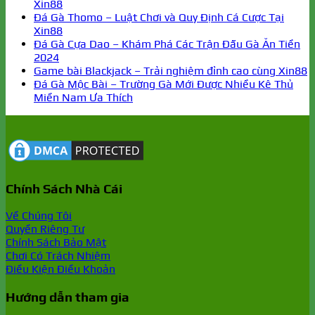
Xin88
Đá Gà Thomo – Luật Chơi và Quy Định Cá Cược Tại
Xin88
Đá Gà Cựa Dao – Khám Phá Các Trận Đấu Gà Ăn Tiền
2024
Game bài Blackjack – Trải nghiệm đỉnh cao cùng Xin88
Đá Gà Mộc Bài – Trường Gà Mới Được Nhiều Kê Thủ
Miền Nam Ưa Thích
Chính Sách Nhà Cái
Về Chúng Tôi
Quyền Riêng Tư
Chính Sách Bảo Mật
Chơi Có Trách Nhiệm
Điều Kiện Điều Khoản
Hướng dẫn tham gia