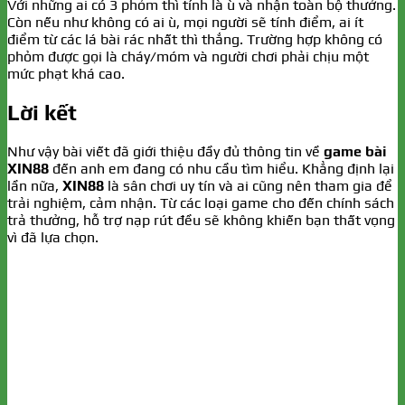
Với
những ai có 3 phỏm thì tính là ù và nhận toàn bộ thưởng.
Còn nếu như không có ai ù, mọi người sẽ tính điểm, ai ít
điểm từ các lá bài rác nhất thì thắng. Trường hợp không có
phỏm được gọi là cháy/móm và người chơi phải chịu một
mức phạt khá cao.
Lời kết
Như vậy bài viết đã giới thiệu đầy đủ thông tin về
game bài
XIN88
đến anh em đang có nhu cầu tìm hiểu. Khẳng định lại
lần nữa,
XIN88
là sân chơi uy tín và ai cũng nên tham gia để
trải nghiệm, cảm nhận. Từ các loại game cho đến chính sách
trả thưởng, hỗ trợ nạp rút đều sẽ không khiến bạn thất vọng
vì đã lựa chọn.