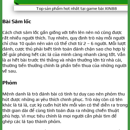
Top sản phẩm hot nhất tại game bài XIN88
Bài Sâm lốc
Cách chơi sâm lốc gần giống với tiến lên nên nó cũng được
rất nhiều người thích. Tuy nhiên, quy định trò này mỗi người
chỉ chia 10 quân nên ván có thể chơi từ 2 – 6 người. Mỗi lượt
đánh, cược thủ phải biết tính toán đánh chặn sao cho hợp lý
để giải phóng hết các lá của mình càng nhanh càng tốt. Vẫn
là ai hết bài trước thì thắng và nhận thưởng lớn từ nhà cái,
thường tiền thưởng chính là phần tiền thua của những người
về sau.
Phỏm
Mệnh danh là trò đánh bài có tính tư duy cao nên phỏm thu
hút được những ai yêu thích chinh phục. Trò này còn có tên
khác là tá lả, cực kỳ cuốn hút khi mỗi ván có thể diễn ra trong
thời gian dài để cùng tính toán đưa ra những chiến thuật
phù hợp. Vì mục tiêu chính là mọi người cần phải tìm để
ghép các lá tạo thành phỏm.