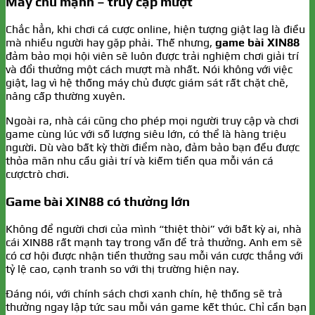
Máy chủ mạnh – truy cập mượt
Chắc hẳn, khi chơi cá cược online, hiện tượng giật lag là điều
mà nhiều người hay gặp phải. Thế nhưng,
game bài XIN88
đảm bảo mọi hội viên sẽ luôn được trải nghiệm chơi giải trí
và đổi thưởng một cách mượt mà nhất. Nói không với việc
giật, lag vì hệ thống máy chủ được giám sát rất chặt chẽ,
nâng cấp thường xuyên.
Ngoài ra, nhà cái cũng cho phép mọi người truy cập và chơi
game cùng lúc với số lượng siêu lớn, có thể là hàng triệu
người. Dù vào bất kỳ thời điểm nào, đảm bảo bạn đều được
thỏa mãn nhu cầu giải trí và kiếm tiền qua mỗi ván cá
cượctrò chơi.
Game bài XIN88 có thưởng lớn
Không để người chơi của mình “thiệt thòi” với bất kỳ ai, nhà
cái XIN88 rất mạnh tay trong vấn đề trả thưởng. Anh em sẽ
có cơ hội được nhận tiền thưởng sau mỗi ván cược thắng với
tỷ lệ cao, cạnh tranh so với thị trường hiện nay.
Đáng nói, với chính sách chơi xanh chín, hệ thống sẽ trả
thưởng ngay lập tức sau mỗi ván game kết thúc. Chỉ cần bạn