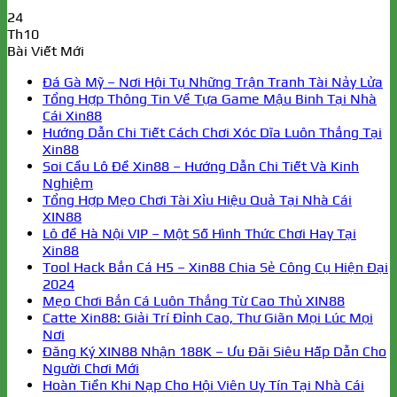
24
Th10
Bài Viết Mới
Đá Gà Mỹ – Nơi Hội Tụ Những Trận Tranh Tài Nảy Lửa
Tổng Hợp Thông Tin Về Tựa Game Mậu Binh Tại Nhà
Cái Xin88
Hướng Dẫn Chi Tiết Cách Chơi Xóc Dĩa Luôn Thắng Tại
Xin88
Soi Cầu Lô Đề Xin88 – Hướng Dẫn Chi Tiết Và Kinh
Nghiệm
Tổng Hợp Mẹo Chơi Tài Xỉu Hiệu Quả Tại Nhà Cái
XIN88
Lô đề Hà Nội VIP – Một Số Hình Thức Chơi Hay Tại
Xin88
Tool Hack Bắn Cá H5 – Xin88 Chia Sẻ Công Cụ Hiện Đại
2024
Mẹo Chơi Bắn Cá Luôn Thắng Từ Cao Thủ XIN88
Catte Xin88: Giải Trí Đỉnh Cao, Thư Giãn Mọi Lúc Mọi
Nơi
Đăng Ký XIN88 Nhận 188K – Ưu Đãi Siêu Hấp Dẫn Cho
Người Chơi Mới
Hoàn Tiền Khi Nạp Cho Hội Viên Uy Tín Tại Nhà Cái